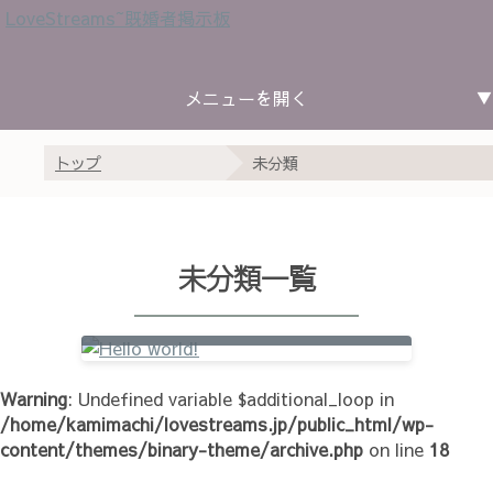
LoveStreams~既婚者掲示板
北海道東北
関東
中部
近畿
中国四国
九州沖縄
トップ
未分類
北海道
青森
岩手
宮城
秋田
山形
福島
茨城
栃木
群馬
埼玉
千葉
東京
神奈川
新潟
富山
石川
福井
山梨
長野
岐阜
静岡
愛知
三重
滋賀
京都
大阪
兵庫
奈良
和歌山
鳥取
島根
岡山
広島
山口
徳島
香川
愛媛
高知
福岡
佐賀
長崎
熊本
大分
宮崎
鹿児島
沖縄
Hello world!
未分類一覧
Warning
: Undefined variable $additional_loop in
/home/kamimachi/lovestreams.jp/public_html/wp-
content/themes/binary-theme/archive.php
on line
18