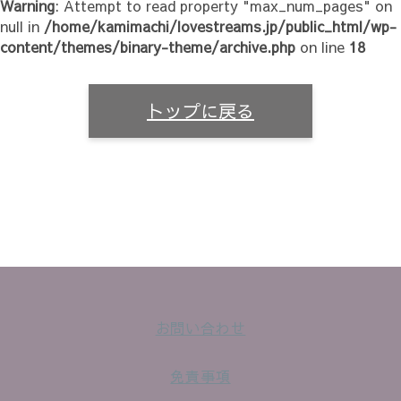
Warning
: Attempt to read property "max_num_pages" on
null in
/home/kamimachi/lovestreams.jp/public_html/wp-
content/themes/binary-theme/archive.php
on line
18
トップに戻る
お問い合わせ
免責事項