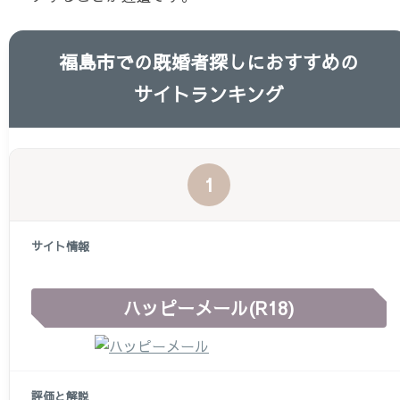
福島市での
既婚者探しに
おすすめの
サイトランキング
サ
評
公
1
イ
価
式
順
ト
と
サ
位
情
解
イ
報
説
ト
ハッピーメール(R18)