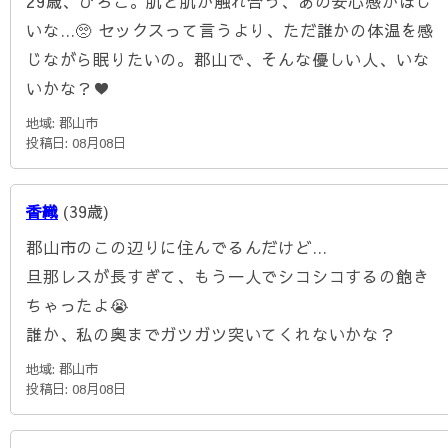
29歳、ひろこ。肌と肌が触れ合う、あの安心感がほし
いな…🥺 セックスって言うより、ただ誰かの体温を感
じながら眠りたいの。郡山で、そんな優しい人、いな
いかな？♥️
地域: 郡山市
投稿日: 08月08日
香織
(39歳)
郡山市のこの辺りに住んでるんだけど…
旦那レスが長すぎて、もう一人でシコシコするの飽き
ちゃったよ😭
誰か、私の奥までガツガツ突いてくれないかな？
地域: 郡山市
投稿日: 08月08日