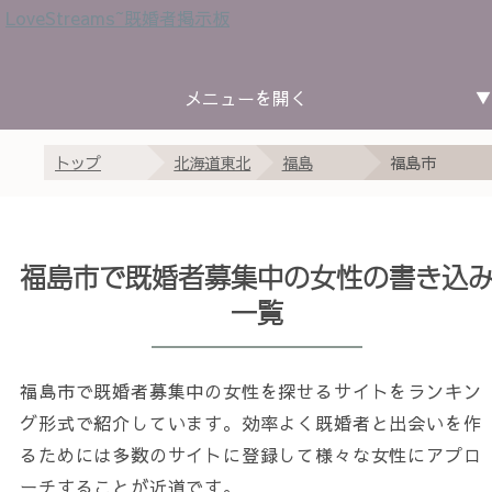
LoveStreams~既婚者掲示板
北海道東北
関東
中部
近畿
中国四国
九州沖縄
トップ
北海道東北
福島
福島市
北海道
青森
岩手
宮城
秋田
山形
福島
茨城
栃木
群馬
埼玉
千葉
東京
神奈川
新潟
富山
石川
福井
山梨
長野
岐阜
静岡
愛知
三重
滋賀
京都
大阪
兵庫
奈良
和歌山
鳥取
島根
岡山
広島
山口
徳島
香川
愛媛
高知
福岡
佐賀
長崎
熊本
大分
宮崎
鹿児島
沖縄
福島市で既婚者募集中の女性の書き込
一覧
福島市で既婚者募集中の女性を探せるサイトをランキン
グ形式で紹介しています。効率よく既婚者と出会いを作
るためには多数のサイトに登録して様々な女性にアプロ
ーチすることが近道です。